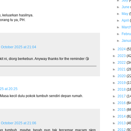
►
July
(
►
June
►
May
(
, keluarkan hasilnya.
orang tu ya, PH.
►
April
►
Marc
►
Febr
►
Janu
 October 2025 at 21:04
►
2024
(5
►
2023
(4
it ni, diorg berkebun. Anyway thanks for the reminder 😘
►
2022
(3
►
2021
(2
►
2020
(2
►
2019
(1
25 at 20:25
►
2018
(1
. Masa kecil dulu pokok tumbuh sendiri depan rumah.
►
2017
(1
►
2016
(6
►
2015
(6
►
2014
(8
►
2013
(4
 October 2025 at 21:06
►
2012
(9
ng tumbuh, maybe tanah pun tak tercemar macam skrg.