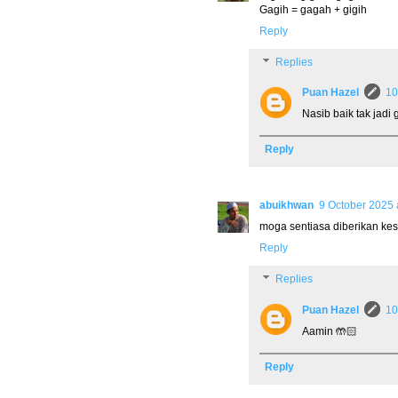
Gagih = gagah + gigih
Reply
Replies
Puan Hazel
10
Nasib baik tak jadi
Reply
abuikhwan
9 October 2025 
moga sentiasa diberikan kesi
Reply
Replies
Puan Hazel
10
Aamin 🤲🏻
Reply