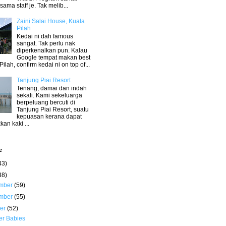
sama staff je. Tak melib...
Zaini Salai House, Kuala
Pilah
Kedai ni dah famous
sangat. Tak perlu nak
diperkenalkan pun. Kalau
Google tempat makan best
Pilah, confirm kedai ni on top of...
Tanjung Piai Resort
Tenang, damai dan indah
sekali. Kami sekeluarga
berpeluang bercuti di
Tanjung Piai Resort, suatu
kepuasan kerana dapat
an kaki ...
e
43)
38)
mber
(59)
mber
(55)
ber
(52)
er Babies