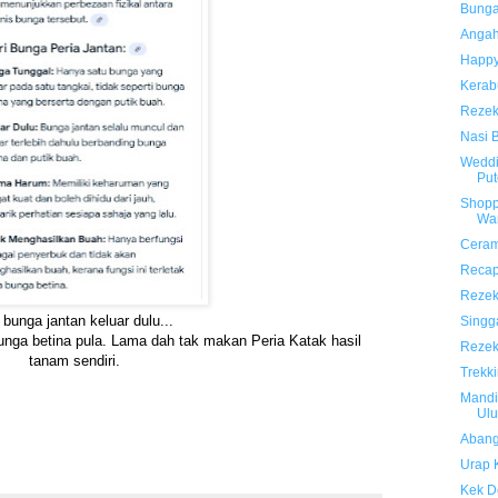
Bunga
Angah
Happy
Kerab
Rezek
Nasi 
Weddi
Put
Shopp
Wa
Ceram
Recap
Rezek
 bunga jantan keluar dulu...
Singg
bunga betina pula. Lama dah tak makan Peria Katak hasil
Rezek
tanam sendiri.
Trekki
Mandi
Ul
Abang
Urap 
Kek D