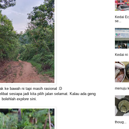
Kedai Ec
se...
Kedai ni 
nak ke bawah ni tapi masih rasional :D
menuju k
bat sesiapa jadi kita pilih jalan selamat. Kalau ada geng
bolehlah
explore
sini.
thoug...