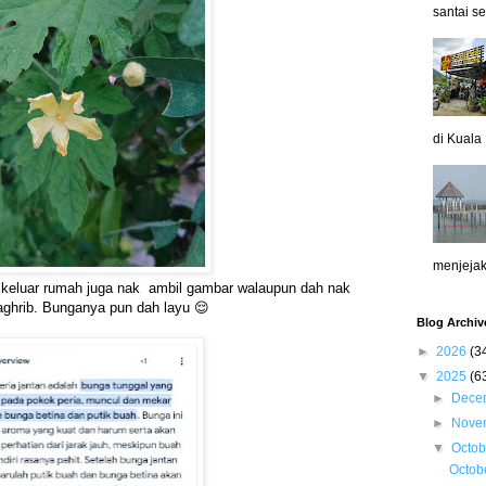
santai se
di Kuala 
menjejakk
, keluar rumah juga nak ambil gambar walaupun dah nak
ghrib. Bunganya pun dah layu 😌
Blog Archiv
►
2026
(3
▼
2025
(6
►
Dece
►
Nove
▼
Octo
Octob