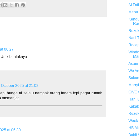
Al Fat
Menu 
Kendu
Ra
Rezeki
Nasi 
Recap
at 06:27
Windo
Ma
Unik bentuknya.
Asam 
We Ar
Sukan
Marry
 October 2025 at 21:02
GIVE 
api bunga ni selalu nampak orang tanam tepi pagar rumah
n memanjat.
Hari 
Kakak
Rezek
Week 
HB Me
025 at 06:30
Bukit