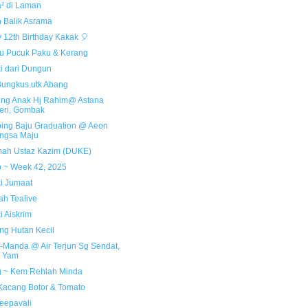
² di Laman
 Balik Asrama
 12th Birthday Kakak 🎈
u Pucuk Paku & Kerang
i dari Dungun
Bungkus utk Abang
ng Anak Hj Rahim@ Astana
eri, Gombak
ing Baju Graduation @ Aeon
ngsa Maju
ah Ustaz Kazim (DUKE)
 ~ Week 42, 2025
i Jumaat
ah Tealive
i Aiskrim
ng Hutan Kecil
-Manda @ Air Terjun Sg Sendat,
u Yam
 ~ Kem Rehlah Minda
Kacang Botor & Tomato
eepavali