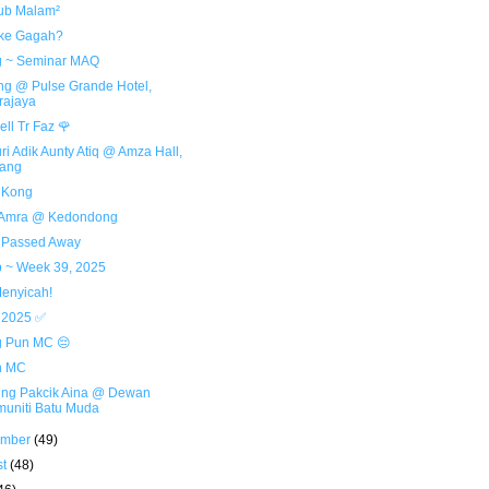
ub Malam²
 ke Gagah?
 ~ Seminar MAQ
ing @ Pulse Grande Hotel,
rajaya
ll Tr Faz 🌹
i Adik Aunty Atiq @ Amza Hall,
jang
i Kong
Amra @ Kedondong
 Passed Away
 ~ Week 39, 2025
enyicah!
 2025 ✅
 Pun MC 😔
h MC
ng Pakcik Aina @ Dewan
uniti Batu Muda
ember
(49)
st
(48)