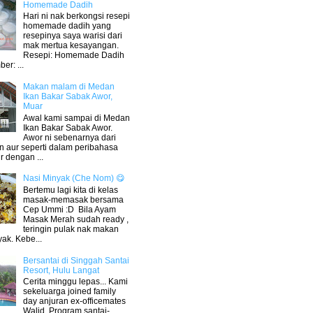
Homemade Dadih
Hari ni nak berkongsi resepi
homemade dadih yang
resepinya saya warisi dari
mak mertua kesayangan.
Resepi: Homemade Dadih
er: ...
Makan malam di Medan
Ikan Bakar Sabak Awor,
Muar
Awal kami sampai di Medan
Ikan Bakar Sabak Awor.
Awor ni sebenarnya dari
n aur seperti dalam peribahasa
r dengan ...
Nasi Minyak (Che Nom) 😋
Bertemu lagi kita di kelas
masak-memasak bersama
Cep Ummi :D Bila Ayam
Masak Merah sudah ready ,
teringin pulak nak makan
yak. Kebe...
Bersantai di Singgah Santai
Resort, Hulu Langat
Cerita minggu lepas... Kami
sekeluarga joined family
day anjuran ex-officemates
Walid. Program santai-