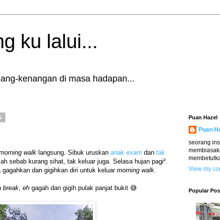
g ku lalui...
enang-kenangan di masa hadapan...
5
Puan Hazel
Puan H
seorang in
membiasaka
morning walk
langsung. Sibuk uruskan
anak exam
dan
tak
membetulka
lah sebab kurang sihat, tak keluar juga. Selasa hujan pagi².
View my com
gagahkan dan gigihkan diri untuk keluar
morning walk
.
u
break
,
eh
gagah dan gigih pulak panjat bukit 😅
Popular Pos