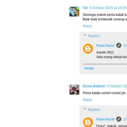
Tot
9 October 2025 at 18:25
Semoga pokok peria katak tu
Baik-baik briskwalk sorang-s
Reply
Replies
Puan Hazel
10
Aamin 🤲🏻
Ada orang dekat buk
Reply
Eyma Balkish
9 October 20
Peria katak comel-comel jer
Reply
Replies
Puan Hazel
10
Dulu² pokok sena