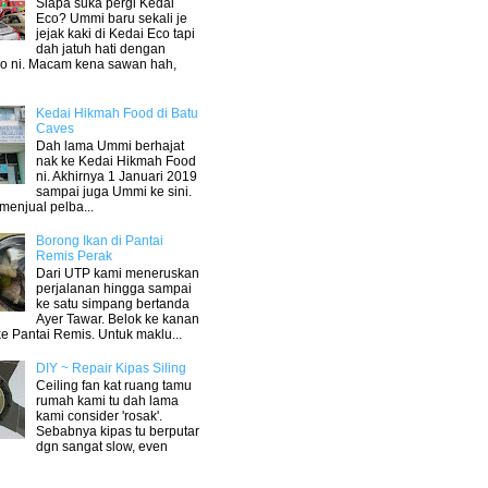
Siapa suka pergi Kedai
Eco? Ummi baru sekali je
jejak kaki di Kedai Eco tapi
dah jatuh hati dengan
o ni. Macam kena sawan hah,
Kedai Hikmah Food di Batu
Caves
Dah lama Ummi berhajat
nak ke Kedai Hikmah Food
ni. Akhirnya 1 Januari 2019
sampai juga Ummi ke sini.
menjual pelba...
Borong Ikan di Pantai
Remis Perak
Dari UTP kami meneruskan
perjalanan hingga sampai
ke satu simpang bertanda
Ayer Tawar. Belok ke kanan
e Pantai Remis. Untuk maklu...
DIY ~ Repair Kipas Siling
Ceiling fan kat ruang tamu
rumah kami tu dah lama
kami consider 'rosak'.
Sebabnya kipas tu berputar
dgn sangat slow, even