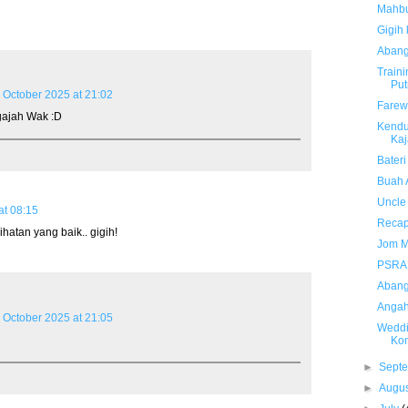
Mahb
Gigih
Abang
Train
Put
 October 2025 at 21:02
Farewe
 gajah Wak :D
Kendur
Ka
Bater
Buah 
Uncle
at 08:15
Recap
hatan yang baik.. gigih!
Jom M
PSRA
Abang
Anga
 October 2025 at 21:05
Weddi
Kom
►
Sept
►
Augu