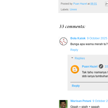
Posted by
Puan Hazel
at
06:01
Labels:
Ummi
33 comments:
Bola Katok
9 October 2025 
Bunga apa warna merah tu? 
Reply
Replies
Puan Hazel
10
Tak tahu namanya t
sbb ianya tumbuha
Reply
Warisan Petani
9 October 2
Gigah = gigih + gagah