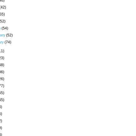
46)
(42)
55)
(52)
h
(54)
uary
(52)
ary
(74)
11)
23)
48)
86)
26)
77)
65)
45)
4)
6)
2)
9)
3)