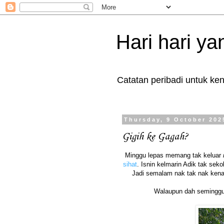
Hari hari yan
Catatan peribadi untuk k
Thursday, 9 October 202
Gigih ke Gagah?
Minggu lepas memang tak keluar
sihat
. Isnin kelmarin Adik tak seko
Jadi semalam nak tak nak kena 
Walaupun dah semingg