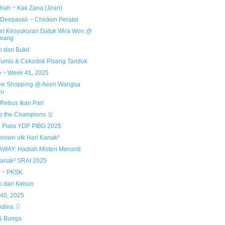
ihah ~ Kak Zana (Jiran)
Deepavali ~ Chicken Peratal
ri Kesyukuran Datuk Wira Won @
wang
 dari Bukit
Tumis & Cekodok Pisang Tanduk
 ~ Week 41, 2025
w Shopping @ Aeon Wangsa
ju
Rebus Ikan Pari
e the Champions 🥇
 Piala YDP PIBG 2025
brown utk Hari Kanak²
AWAY: Hadiah Misteri Menanti
Kanak² SRAI 2025
 ~ PKSK
i dari Kebun
40, 2025
dina 🎈
 & Bunga