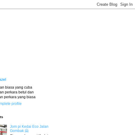
azel
san biasa yang cuba
n perkara betul dan
n perkara yang biasa
plete profile
ts
Jom pi Kedai Eco Jalan
Gombak 🤗